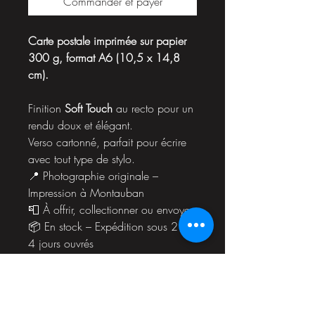
Commander et payer
Carte postale imprimée sur papier
300 g, format A6 (10,5 x 14,8
cm).
Finition
Soft Touch
au recto pour un
rendu doux et élégant.
Verso cartonné, parfait pour écrire
avec tout type de stylo.
📍 Photographie originale –
Impression à Montauban
📮 À offrir, collectionner ou envoyer
📦 En stock – Expédition sous 2 à
4 jours ouvrés