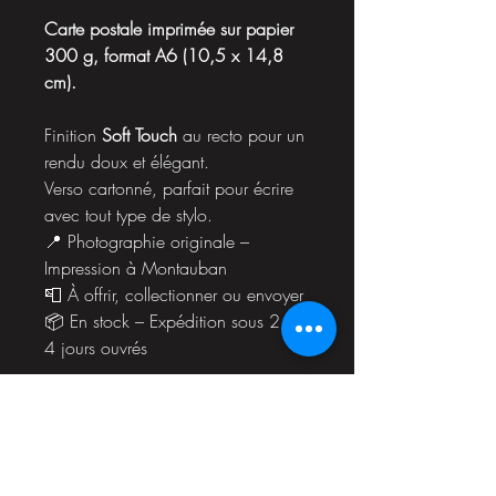
Carte postale imprimée sur papier
300 g, format A6 (10,5 x 14,8
cm).
Finition
Soft Touch
au recto pour un
rendu doux et élégant.
Verso cartonné, parfait pour écrire
avec tout type de stylo.
📍 Photographie originale –
Impression à Montauban
📮 À offrir, collectionner ou envoyer
📦 En stock – Expédition sous 2 à
4 jours ouvrés