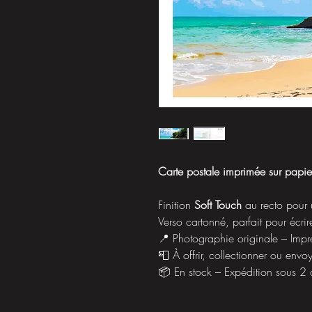
Carte postale imprimée sur papi
Finition
Soft Touch
au recto pour 
Verso cartonné, parfait pour écrir
📍 Photographie originale – Imp
📮 À offrir, collectionner ou envo
📦 En stock – Expédition sous 2 