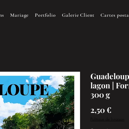
ns
Mariage
Portfolio
Galerie Client
Cartes posta
Guadeloupe
lagon | Fo
300 g
Prix
2,50 €
Politique de livraison