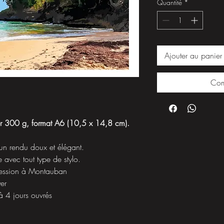
Quantité
*
Ajouter au panier
Com
er 300 g, format A6 (10,5 x 14,8 cm).
un rendu doux et élégant.
e avec tout type de stylo.
ression à Montauban
yer
à 4 jours ouvrés