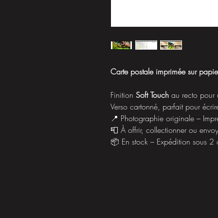
Carte postale imprimée sur papi
Finition
Soft Touch
au recto pour 
Verso cartonné, parfait pour écrir
📍 Photographie originale – Imp
📮 À offrir, collectionner ou envo
📦 En stock – Expédition sous 2 