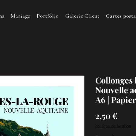
ns
Mariage
Portfolio
Galerie Client
Cartes posta
Collonges 
Nouvelle a
A6 | Papie
Prix
2,50 €
Politique de livraison