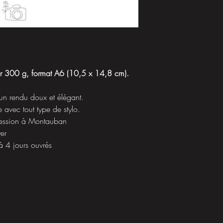
er 300 g, format A6 (10,5 x 14,8 cm).
un rendu doux et élégant.
e avec tout type de stylo.
ression à Montauban
yer
à 4 jours ouvrés