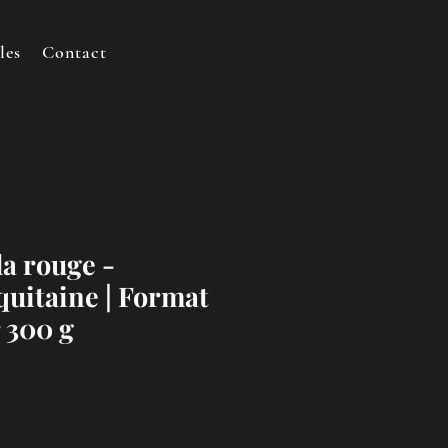
les
Contact
la rouge -
quitaine | Format
r 300 g