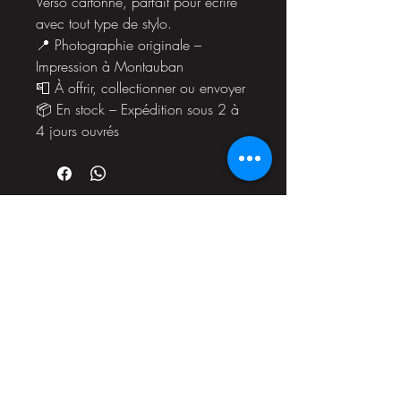
Verso cartonné, parfait pour écrire
avec tout type de stylo.
📍 Photographie originale –
Impression à Montauban
📮 À offrir, collectionner ou envoyer
📦 En stock – Expédition sous 2 à
4 jours ouvrés
07 81 67 52 94
lea.rabinaud@gmail.com
France