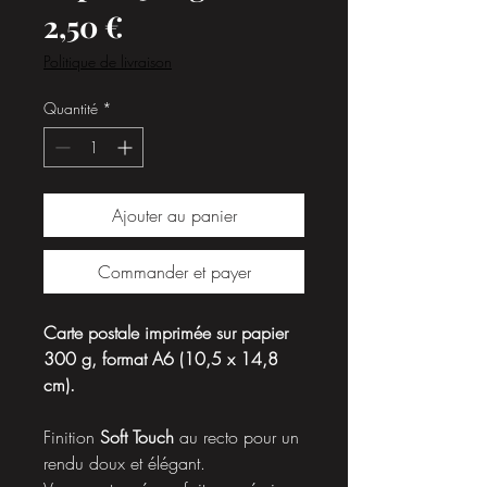
Prix
2,50 €
Politique de livraison
Quantité
*
Ajouter au panier
Commander et payer
Carte postale imprimée sur papier
300 g, format A6 (10,5 x 14,8
cm).
Finition
Soft Touch
au recto pour un
rendu doux et élégant.