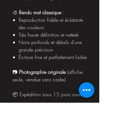
🎨
Rendu mat classique
:
Reproduction fidèle et éclatante
des couleurs
Très haute définition et netteté
Noirs profonds et détails d’une
grande précision
Écriture fine et parfaitement lisible
📷
Photographie originale
(affiche
seule, vendue sans cadre)
📦 Expédition sous 15 jours ouvrés