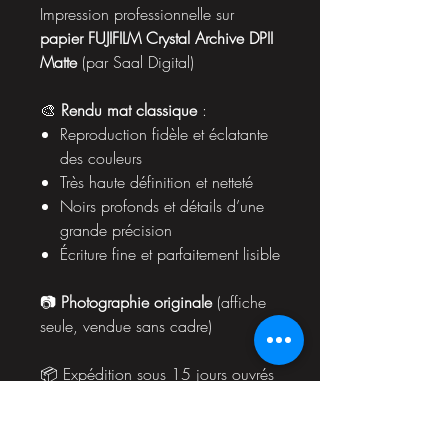
Impression professionnelle sur
papier FUJIFILM Crystal Archive DPII
Matte
(par Saal Digital)
🎨
Rendu mat classique
:
Reproduction fidèle et éclatante
des couleurs
Très haute définition et netteté
Noirs profonds et détails d’une
grande précision
Écriture fine et parfaitement lisible
📷
Photographie originale
(affiche
seule, vendue sans cadre)
📦 Expédition sous 15 jours ouvrés