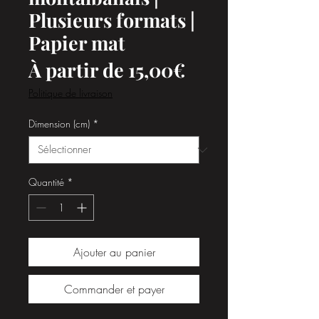
Plusieurs formats |
Papier mat
Prix
À partir de
15,00€
promotionnel
Politique de livraison
Dimension (cm)
*
Quantité
*
Ajouter au panier
Commander et payer