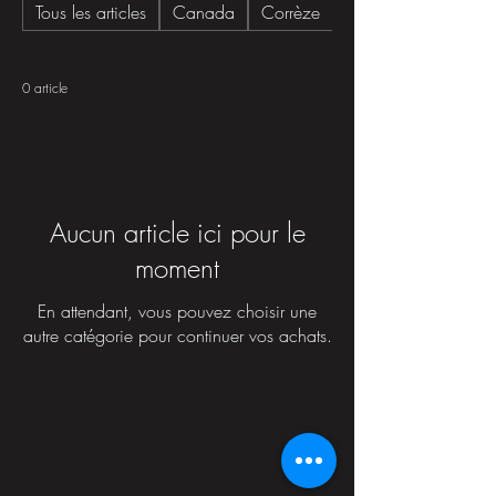
Tous les articles
Canada
Corrèze
Gers
0 article
Aucun article ici pour le
moment
En attendant, vous pouvez choisir une
autre catégorie pour continuer vos achats.