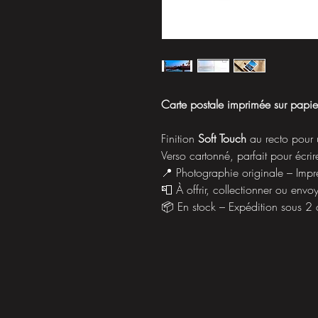
Carte postale imprimée sur papi
Finition
Soft Touch
au recto pour 
Verso cartonné, parfait pour écrir
📍 Photographie originale – Imp
📮 À offrir, collectionner ou envo
📦 En stock – Expédition sous 2 