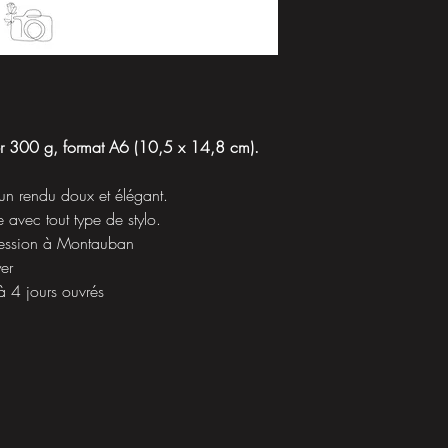
er 300 g, format A6 (10,5 x 14,8 cm).
un rendu doux et élégant.
e avec tout type de stylo.
ression à Montauban
yer
à 4 jours ouvrés