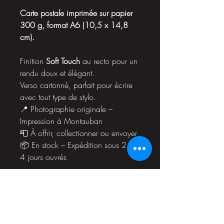
Carte postale imprimée sur papier
300 g, format A6 (10,5 x 14,8
cm).
Finition
Soft Touch
au recto pour un
rendu doux et élégant.
Verso cartonné, parfait pour écrire
avec tout type de stylo.
📍 Photographie originale –
Impression à Montauban
📮 À offrir, collectionner ou envoyer
📦 En stock – Expédition sous 2 à
4 jours ouvrés