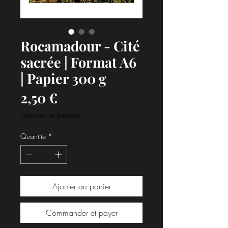
Rocamadour - Cité
sacrée | Format A6
| Papier 300 g
Prix
2,50 €
Politique de livraison
Quantité
*
Ajouter au panier
Commander et payer