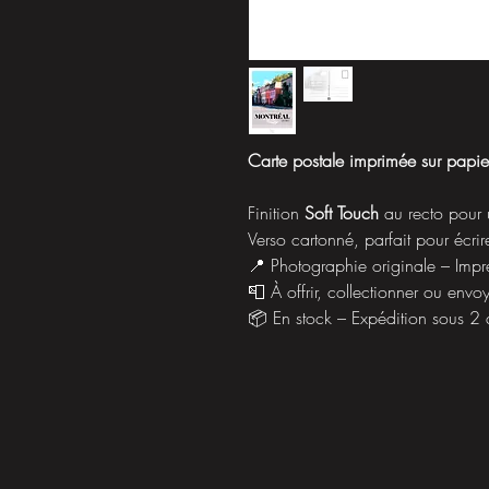
Carte postale imprimée sur papi
Finition
Soft Touch
au recto pour 
Verso cartonné, parfait pour écrir
📍 Photographie originale – Imp
📮 À offrir, collectionner ou envo
📦 En stock – Expédition sous 2 