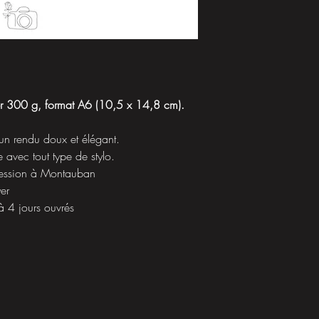
er 300 g, format A6 (10,5 x 14,8 cm).
un rendu doux et élégant.
e avec tout type de stylo.
ression à Montauban
yer
à 4 jours ouvrés