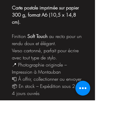
Carte postale imprimée sur papier
300 g, format A6 (10,5 x 14,8
cm).
Finition
Soft Touch
au recto pour un
rendu doux et élégant.
Verso cartonné, parfait pour écrire
avec tout type de stylo.
📍 Photographie originale –
Impression à Montauban
📮 À offrir, collectionner ou envoyer
📦 En stock – Expédition sous 2 à
4 jours ouvrés