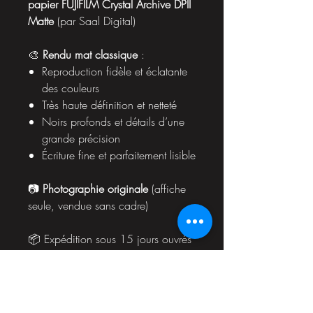
papier FUJIFILM Crystal Archive DPII
Matte
(par Saal Digital)
🎨
Rendu mat classique
:
Reproduction fidèle et éclatante
des couleurs
Très haute définition et netteté
Noirs profonds et détails d’une
grande précision
Écriture fine et parfaitement lisible
📷
Photographie originale
(affiche
seule, vendue sans cadre)
📦 Expédition sous 15 jours ouvrés