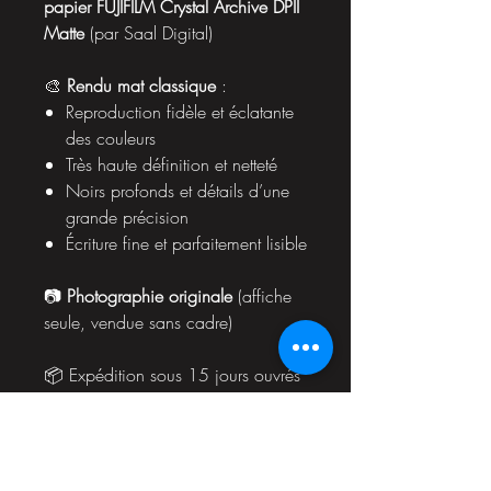
papier FUJIFILM Crystal Archive DPII
Matte
(par Saal Digital)
🎨
Rendu mat classique
:
Reproduction fidèle et éclatante
des couleurs
Très haute définition et netteté
Noirs profonds et détails d’une
grande précision
Écriture fine et parfaitement lisible
📷
Photographie originale
(affiche
seule, vendue sans cadre)
📦 Expédition sous 15 jours ouvrés