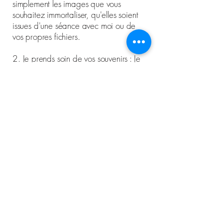
simplement les images que vous
souhaitez immortaliser, qu'elles soient
issues d'une séance avec moi ou de
vos propres fichiers.
2.
Je prends soin de vos souvenirs :
Je
sélectionne les plus belles images, je
les retouche avec sensibilité et je veille
à ce que l'ensemble raconte une
histoire fluide, naturelle, fidèle à ce
que vous avez vécu.
3.
Je compose votre album :
Page
après page, je crée une mise en page
sobre et élégante, pensée pour mettre
vos photos en valeur sans les
dénaturer. Vous aurez bien sûr un
aperçu à valider avant impression.
4.
Il arrive chez vous, prêt à être
feuilleté :
Vous recevez votre album à