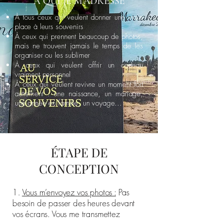
À QUI JE M'ADRESSE
À tous ceux qui veulent donner une vraie
place à leurs souvenirs
À ceux qui prennent beaucoup de photos,
mais ne trouvent jamais le temps de les
organiser ou les sublimer
À ceux qui veulent offrir un cadeau
vraiment personnel
À ceux qui veulent revivre un moment fort
autrement : une naissance, un mariage,
une année en famille, un voyage…
ÉTAPE DE
CONCEPTION
1.
Vous m’envoyez vos photos :
Pas
besoin de passer des heures devant
vos écrans. Vous me transmettez