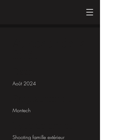
Au coeur de la
forêt
Date
Août 2024
Emplacement
Montech
Type de projet
Shooting famille extérieur